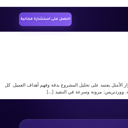
احصل على استشارة مجانية
جه أصحاب المشاريع سؤالًا مهمًا: هل أختار ووردبريس أم برمجة مخصصة؟ في D-Index، نؤمن أن القرار الأمثل يعتمد على تحليل المشروع بدقة وفهم أهداف العميل. كل
. ووردبريس: مرونة وسرعة في التنفيذ […]