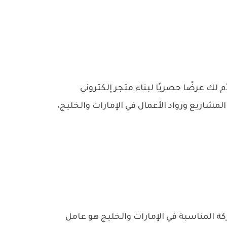
ث عن طريقة لبدء مشروعك التجاري أونلاين بسرعة وبأقل تكلفة ممكنة؟ 🚀 في D-Index نقدّم لك عرضًا حصريًا لبناء متجر إلكتروني
مشاريع ورواد الأعمال في الإمارات والخليج،
ة المناسبة في الإمارات والخليج هو عامل