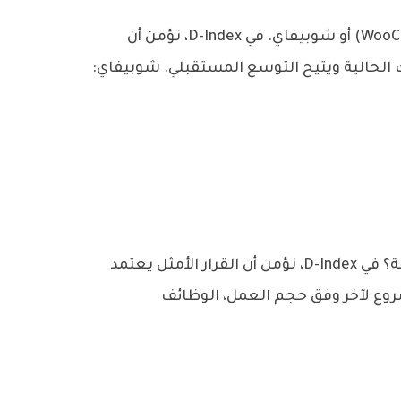
مقدمة عند إنشاء متجر إلكتروني، يواجه أصحاب المشاريع خيارًا شائعًا بين المنصات: ووردبريس (WooCommerce) أو شوبيفاي. في D-Index، نؤمن أن
 الحالية ويتيح التوسع المستقبلي. شوبيفاي:
عند إطلاق موقع إلكتروني جديد، يواجه أصحاب المشاريع سؤالًا مهمًا: هل أختار ووردبريس أم برمجة مخصصة؟ في D-Index، نؤمن أن القرار الأمثل يعتمد
روع لآخر وفق حجم العمل، الوظائف