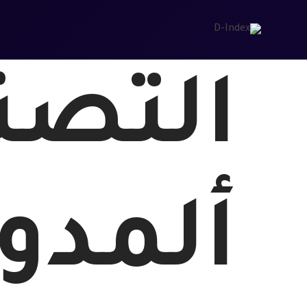
التصن
ألمدو