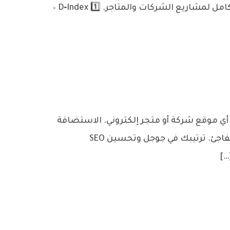
أساسي لنجاح مشروعك. في هذا المقال نستعرض أفضل 10 شركات برمجة تقدم خدمات احترافية مع دعم كامل لمشاريع الشركات والمتاجر. 1️⃣ D‑Index –
أي موقع شركة أو متجر إلكتروني. الاستضافة
تؤثر بشكل مباشر على: سرعة الموقع، والتي تؤثر على تجربة المستخدم. استقرار الموقع وتجنب التوقف المفاجئ. ترتيبك في جوجل وتحسين SEO